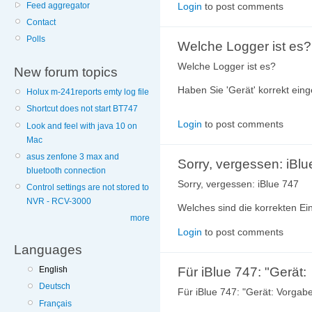
Feed aggregator
Login
to post comments
Contact
Polls
Welche Logger ist es
Welche Logger ist es?
New forum topics
Haben Sie 'Gerät' korrekt eing
Holux m-241reports emty log file
Shortcut does not start BT747
Login
to post comments
Look and feel with java 10 on
Mac
asus zenfone 3 max and
Sorry, vergessen: iBlu
bluetooth connection
Sorry, vergessen: iBlue 747
Control settings are not stored to
NVR - RCV-3000
Welches sind die korrekten Ei
more
Login
to post comments
Languages
Für iBlue 747: "Gerät:
English
Deutsch
Für iBlue 747: "Gerät: Vorgabe
Français