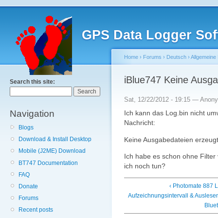
GPS Data Logger Sof
Home
›
Forums
›
Deutsch
›
Allgemeine
iBlue747 Keine Ausga
Search this site:
Sat, 12/22/2012 - 19:15 — Anon
Navigation
Ich kann das Log.bin nicht um
Nachricht:
Blogs
Keine Ausgabedateien erzeugt
Download & Install Desktop
Mobile (J2ME) Download
Ich habe es schon ohne Filter 
BT747 Documentation
ich noch tun?
FAQ
‹ Photomate 887 L
Donate
Aufzeichnungsintervall & Auslese
Forums
Blue
Recent posts