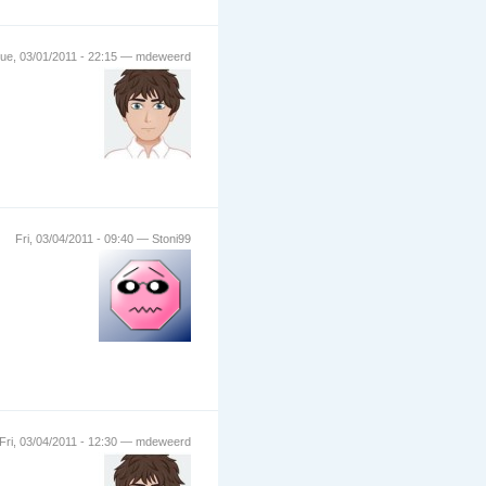
ue, 03/01/2011 - 22:15 — mdeweerd
Fri, 03/04/2011 - 09:40 — Stoni99
Fri, 03/04/2011 - 12:30 — mdeweerd