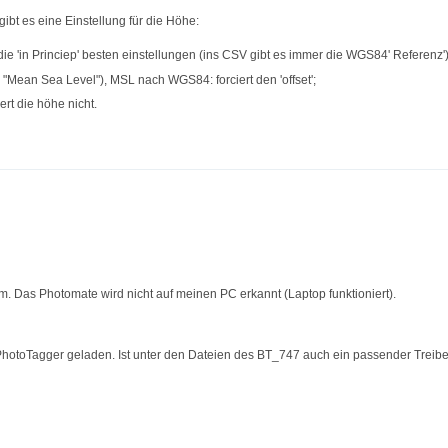
gibt es eine Einstellung für die Höhe:
e 'in Princiep' besten einstellungen (ins CSV gibt es immer die WGS84' Referenz')
ean Sea Level"), MSL nach WGS84: forciert den 'offset';
rt die höhe nicht.
m. Das Photomate wird nicht auf meinen PC erkannt (Laptop funktioniert).
hotoTagger geladen. Ist unter den Dateien des BT_747 auch ein passender Treib