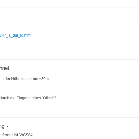
T
t747_a_dui_lo.html
hnet
h in der Höhe immer um +30m.
durch die Eingabe eines "Offset"?
g' -
Referenz ist 'WGS84'.