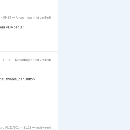
 - 09:23 — Anonymous (not verified)
 dem PDA per BT
 11:04 — Modellflieger (not verified)
 auswähle, der Button
on, 07/21/2014 - 21:19 — mdeweerd