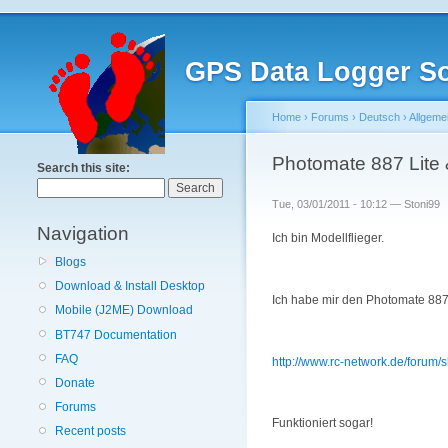
GPS Data Logger So
Home
›
Forums
›
Deutsch
›
Allgeme
Photomate 887 Lite 
Search this site:
Tue, 03/01/2011 - 10:12 — Stoni99
Navigation
Ich bin Modellflieger.
Blogs
Download & Install Desktop
Ich habe mir den Photomate 887 
Mobile (J2ME) Download
BT747 Documentation
FAQ
http://www.rc-network.de/for
Donate
Forums
Funktioniert sogar!
Recent posts