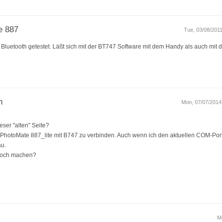
e 887
Tue, 03/08/2011
Bluetooth getestet. Läßt sich mit der BT747 Software mit dem Handy als auch mit
h
Mon, 07/07/2014 -
eser "alten" Seite?
 PhotoMate 887_lite mit B747 zu verbinden. Auch wenn ich den aktuellen COM-Port
au.
 noch machen?
M