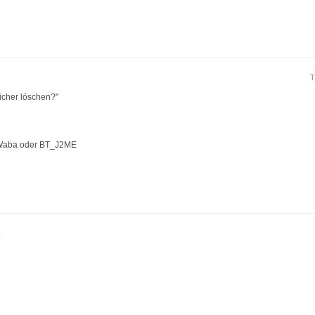
T
icher löschen?"
rWaba oder BT_J2ME
m