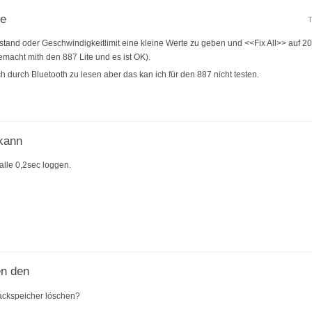
ie
T
stand oder Geschwindigkeitlimit eine kleine Werte zu geben und <<Fix All>> auf 2
gemacht mith den 887 Lite und es ist OK).
h durch Bluetooth zu lesen aber das kan ich für den 887 nicht testen.
 kann
t alle 0,2sec loggen.
en den
ackspeicher löschen?