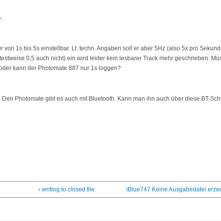
:
ur von 1s bis 5s einstellbar. Lt. techn. Angaben soll er aber 5Hz (also 5x pro Sekun
(testweise 0,5 auch nicht) ein wird leider kein lesbarer Track mehr geschrieben. M
oder kann der Photomate 887 nur 1s loggen?
: Den Photomate gibt es auch mit Bluetooth. Kann man ihn auch über diese BT-Sch
‹ writing to closed file
iBlue747 Keine Ausgabedatei erzeu