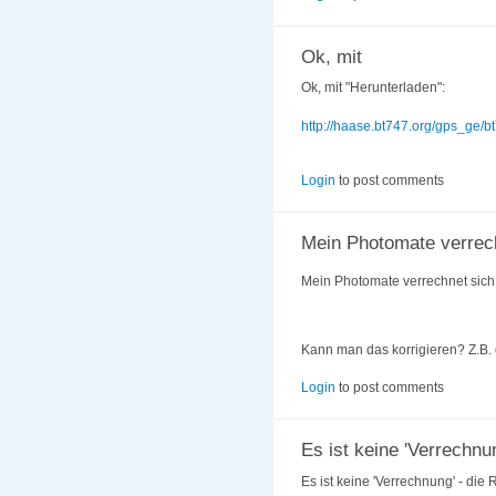
Ok, mit
Ok, mit "Herunterladen":
http://haase.bt747.org/gps_ge/b
Login
to post comments
Mein Photomate verrec
Mein Photomate verrechnet sic
Kann man das korrigieren? Z.B. 
Login
to post comments
Es ist keine 'Verrechnun
Es ist keine 'Verrechnung' - die 