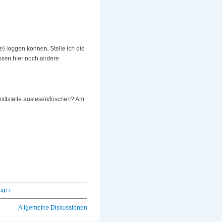
de) loggen können. Stelle ich die
üssen hier noch andere
nittstelle auslesen/löschen? Am
gt ›
Allgemeine Diskussionen