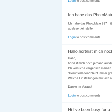
Login
to post comments
Ich habe das PhotoMat
Ich habe das PhotoMate 887 mit 
auslesen/einstellen.
Login
to post comments
Hallo,hört/list mich noc
Hallo,
hört/list mich noch jemand auf di
Ich versuche vergeblich meinen
"Herunterladen" bleibt immer gr
Welche Einstellungen muß ich
Danke im Voraus!
Login
to post comments
Hi I've been busy for a