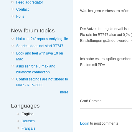
Feed aggregator
Contact
Was ich gern verbessern möchte
Polls
Der Aufzeichnungsintervall ist n
New forum topics
Fix-rate im BT747 also auf 0,2s 
Holux m-241reports emty log file
Einstellungen geändert werden 
Shortcut does not start BT747
Look and feel with java 10 on
Ich habe es erst später gesehen
Mac
Besten mit PDA.
asus zenfone 3 max and
bluetooth connection
Control settings are not stored to
NVR - RCV-3000
more
Gruß Carsten
Languages
English
Deutsch
Login
to post comments
Français