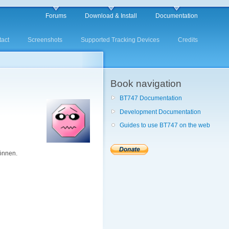
Forums
Download & Install
Documentation
act
Screenshots
Supported Tracking Devices
Credits
Book navigation
BT747 Documentation
Development Documentation
Guides to use BT747 on the web
können.