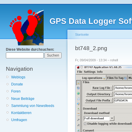
GPS Data Logger Sof
Startseite
bt748_2.png
Diese Website durchsuchen:
Fr, 09/04/2009 - 13:34 – rohell
Navigation
Weblogs
Donate
Foren
Neue Beiträge
Sammlung von Newsfeeds
Kontaktieren
Umfragen