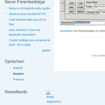
Neue Forenbeiträge
Holux m-241reports emty log file
Shortcut does not start BT747
Look and feel with java 10 on
Mac
asus zenfone 3 max and
Anmelden
um Kommentare zu schr
bluetooth connection
Control settings are not stored to
NVR - RCV-3000
Weiter
Help make 
Sprachen
More
English
information
Deutsch
on
Français
this
site
to
Newsfeeds
avoid