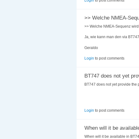
Login
to post comments
>> Welche NMEA-Sequ
>> Welche NMEA-Sequenz wird 
Ja, wie kann man den via BT747
Geraldo
Login
to post comments
BT747 does not yet pro
BT747 does not yet provide the pos
Login
to post comments
When will it be availabl
When will it be available in BT7