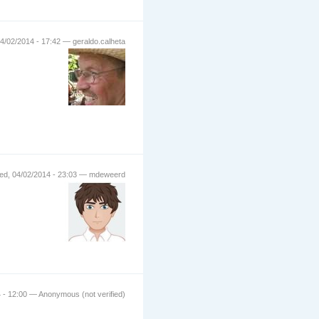
4/02/2014 - 17:42 — geraldo.calheta
d, 04/02/2014 - 23:03 — mdeweerd
 - 12:00 — Anonymous (not verified)