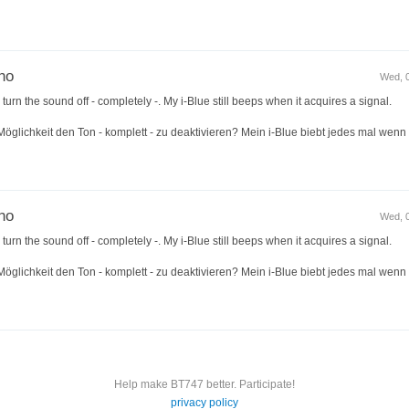
 no
Wed, 0
o turn the sound off - completely -. My i-Blue still beeps when it acquires a signal.
e Möglichkeit den Ton - komplett - zu deaktivieren? Mein i-Blue biebt jedes mal wenn
 no
Wed, 0
o turn the sound off - completely -. My i-Blue still beeps when it acquires a signal.
e Möglichkeit den Ton - komplett - zu deaktivieren? Mein i-Blue biebt jedes mal wenn
Help make BT747 better. Participate!
privacy policy