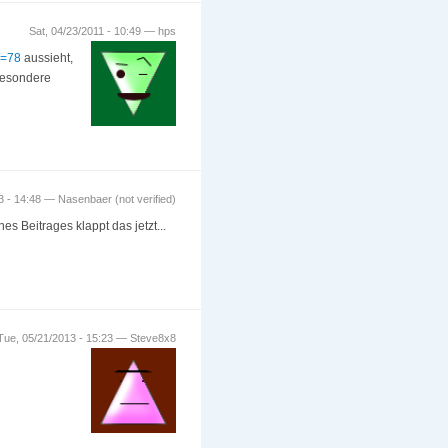
Sat, 04/23/2011 - 10:49 — hps
d=78
aussieht,
sbesondere
 - 14:48 — Nasenbaer (not verified)
s Beitrages klappt das jetzt...
Tue, 05/21/2013 - 15:23 — Steve8x8