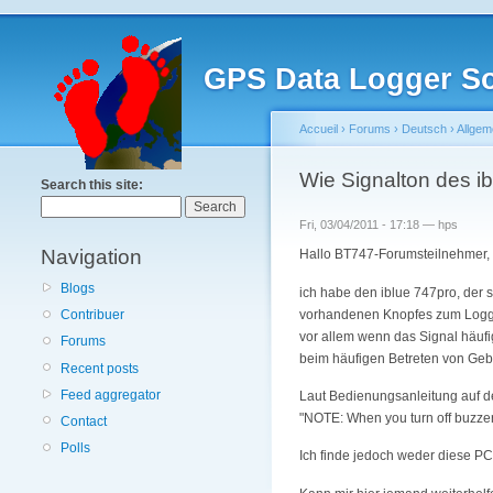
GPS Data Logger So
Accueil
›
Forums
›
Deutsch
›
Allgem
Wie Signalton des i
Search this site:
Fri, 03/04/2011 - 17:18 — hps
Navigation
Hallo BT747-Forumsteilnehmer,
Blogs
ich habe den iblue 747pro, der
vorhandenen Knopfes zum Loggen
Contribuer
vor allem wenn das Signal häufi
Forums
beim häufigen Betreten von Geb
Recent posts
Feed aggregator
Laut Bedienungsanleitung auf der
"NOTE: When you turn off buzzer 
Contact
Polls
Ich finde jedoch weder diese PC