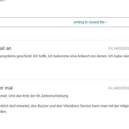
fen?
writing to closed file ›
ail an
Fri, 04/22/201
ansystems geschickt. Ich hoffe, ich bekomme eine Antwort von denen. Ich habe näm
er mal
Fri, 04/22/201
hnell. Und das trotz der 6h Zeitverschiebung
rklich dort erwartet, den Buzzer und den Vibrations Sensor kann man mit der mitge
lten.