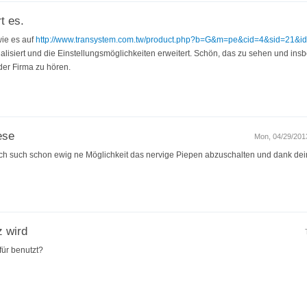
t es.
wie es auf
http://www.transystem.com.tw/product.php?b=G&m=pe&cid=4&sid=21&i
alisiert und die Einstellungsmöglichkeiten erweitert. Schön, das zu sehen und in
der Firma zu hören.
ese
Mon, 04/29/2013
 Ich such schon ewig ne Möglichkeit das nervige Piepen abzuschalten und dank deine
 wird
ür benutzt?