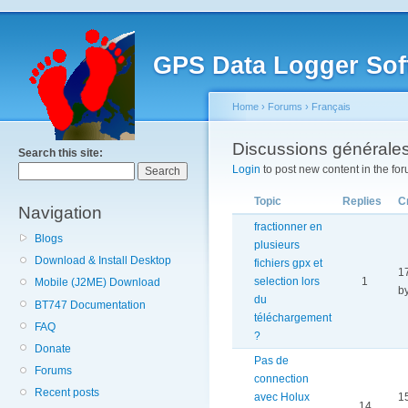
GPS Data Logger Sof
Home
›
Forums
›
Français
Discussions générale
Search this site:
Login
to post new content in the for
Topic
Replies
C
Navigation
fractionner en
Blogs
plusieurs
Download & Install Desktop
fichiers gpx et
1
selection lors
1
Mobile (J2ME) Download
b
du
BT747 Documentation
téléchargement
FAQ
?
Donate
Pas de
Forums
connection
Recent posts
avec Holux
1
14