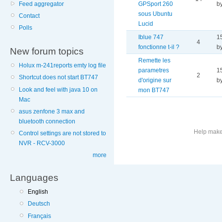
Feed aggregator
GPSport 260
b
sous Ubuntu
Contact
Lucid
Polls
Iblue 747
1
4
fonctionne t-il ?
by
New forum topics
Remette les
Holux m-241reports emty log file
parametres
1
2
Shortcut does not start BT747
d'origine sur
b
Look and feel with java 10 on
mon BT747
Mac
asus zenfone 3 max and
bluetooth connection
Help make 
Control settings are not stored to
NVR - RCV-3000
More
more
information
on
Languages
this
English
site
Deutsch
to
avoid
Français